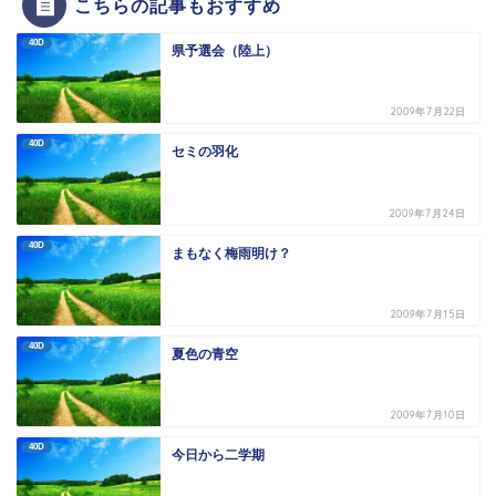
こちらの記事もおすすめ
40D
県予選会（陸上）
2009年7月22日
40D
セミの羽化
2009年7月24日
40D
まもなく梅雨明け？
2009年7月15日
40D
夏色の青空
2009年7月10日
40D
今日から二学期