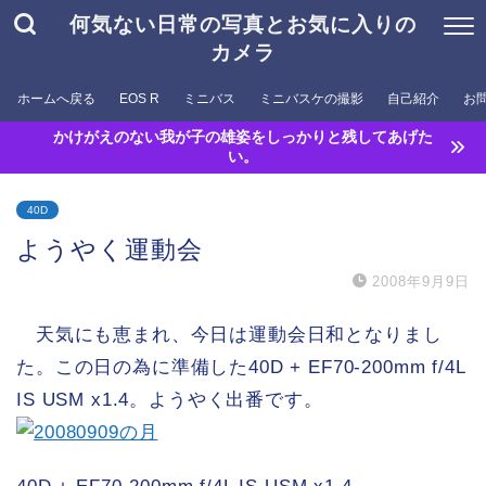
何気ない日常の写真とお気に入りの
カメラ
ホームへ戻る
EOS R
ミニバス
ミニバスケの撮影
自己紹介
お
かけがえのない我が子の雄姿をしっかりと残してあげた
い。
40D
ようやく運動会
2008年9月9日
天気にも恵まれ、今日は運動会日和となりまし
た。この日の為に準備した40D + EF70-200mm f/4L
IS USM x1.4。ようやく出番です。