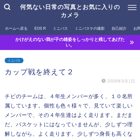
何気ない日常の写真とお気に入りの
カメラ
ホームへ戻る
EOS R
ミニバス
ミニバスケの撮影
自己紹介
お
かけがえのない我が子の雄姿をしっかりと残してあげた
い。
ミニバス
カップ戦を終えて２
2009年9月1日
チビのチームは、４年生メンバーが多く、１０名所
属しています。個性も色々様々で、見ていて楽しい
メンバーで、その４年生達はよく走ります。まだま
だ、バスケットにはなっていませんが、少しずつ理
解しながら、よく走ります。少しずつ身長も高くな