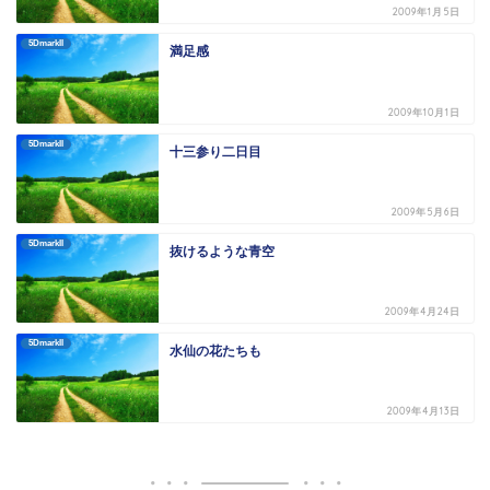
2009年1月5日
5DmarkII
満足感
2009年10月1日
5DmarkII
十三参り二日目
2009年5月6日
5DmarkII
抜けるような青空
2009年4月24日
5DmarkII
水仙の花たちも
2009年4月13日