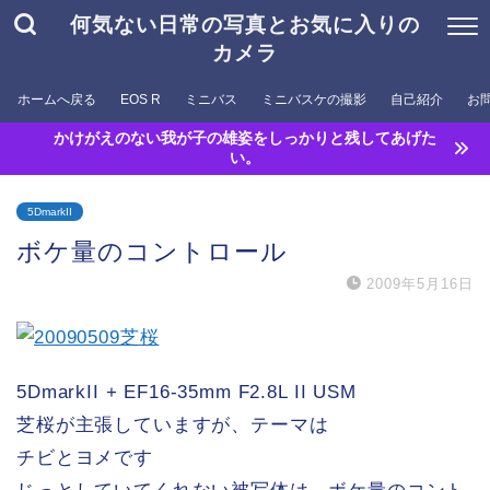
何気ない日常の写真とお気に入りの
カメラ
ホームへ戻る
EOS R
ミニバス
ミニバスケの撮影
自己紹介
お
かけがえのない我が子の雄姿をしっかりと残してあげた
い。
5DmarkII
ボケ量のコントロール
2009年5月16日
5DmarkII + EF16-35mm F2.8L II USM
芝桜が主張していますが、テーマは
チビとヨメです