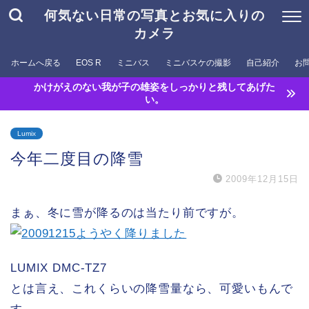
何気ない日常の写真とお気に入りの
カメラ
ホームへ戻る
EOS R
ミニバス
ミニバスケの撮影
自己紹介
お
かけがえのない我が子の雄姿をしっかりと残してあげた
い。
Lumix
今年二度目の降雪
2009年12月15日
まぁ、冬に雪が降るのは当たり前ですが。
LUMIX DMC-TZ7
とは言え、これくらいの降雪量なら、可愛いもんで