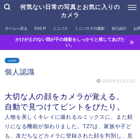
何気ない日常の写真とお気に入りの
カメラ
ホームへ戻る
EOS R
ミニバス
ミニバスケの撮影
自己紹介
お
かけがえのない我が子の雄姿をしっかりと残してあげた
い。
Lumix
個人認識
2009年10月23日
大切な人の顔をカメラが覚える。
自動で見つけてピントをぴたり。
人物を美しくキレイに撮れるルミックスに、また頼
りになる機能が加わりました。TZ7は、家族や子ど
も、友だちなどカメラに登録された顔を判別し、見