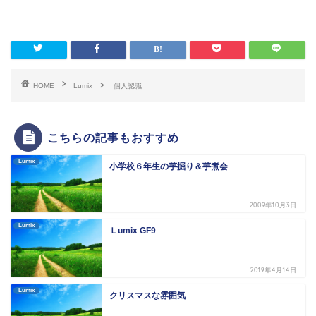
HOME
Lumix
個人認識
こちらの記事もおすすめ
Lumix
小学校６年生の芋掘り＆芋煮会
2009年10月3日
Lumix
Ｌumix GF9
2019年4月14日
Lumix
クリスマスな雰囲気