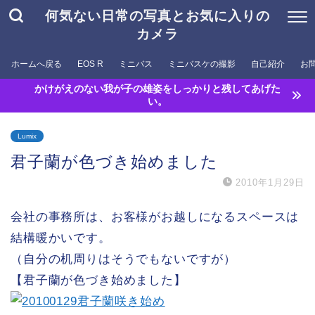
何気ない日常の写真とお気に入りの
カメラ
ホームへ戻る
EOS R
ミニバス
ミニバスケの撮影
自己紹介
お
かけがえのない我が子の雄姿をしっかりと残してあげた
い。
Lumix
君子蘭が色づき始めました
2010年1月29日
会社の事務所は、お客様がお越しになるスペースは
結構暖かいです。
（自分の机周りはそうでもないですが）
【君子蘭が色づき始めました】