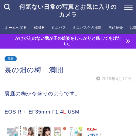
何気ない日常の写真とお気に入りの
カメラ
ホームへ戻る
EOS R
ミニバス
ミニバスケの撮影
自己紹介
お
かけがえのない我が子の雄姿をしっかりと残してあげた
い。
風景
裏の畑の梅 満開
2019年4月17日
裏庭の梅が今盛りのようです。
EOS R + EF35mm F1.4
L
USM