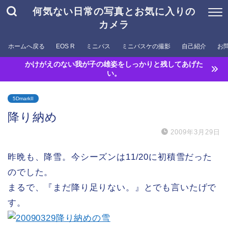
何気ない日常の写真とお気に入りの
カメラ
ホームへ戻る
EOS R
ミニバス
ミニバスケの撮影
自己紹介
お
かけがえのない我が子の雄姿をしっかりと残してあげた
い。
5DmarkII
降り納め
2009年3月29日
昨晩も、降雪。今シーズンは11/20に初積雪だった
のでした。
まるで、『まだ降り足りない。』とでも言いたげで
す。