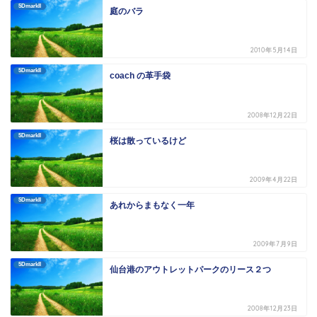
5DmarkII
庭のバラ
2010年5月14日
5DmarkII
coach の革手袋
2008年12月22日
5DmarkII
桜は散っているけど
2009年4月22日
5DmarkII
あれからまもなく一年
2009年7月9日
5DmarkII
仙台港のアウトレットパークのリース２つ
2008年12月23日