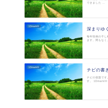
できました …
1DmarkIII
深まりゆ
毎年恒例の干し柿作
ます。間もなく
1DmarkIII
チビの書
チビの宿題です
す。 1DmarkII