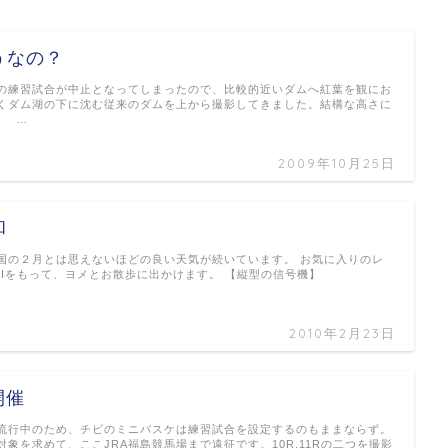
うなの？
の練習試合が中止となってしまったので、比較的近いダムへ紅葉を観にお
くダム湖の下に沈む従来のダムを上から撮影してきました。結構な高さに
。 …
2009年10月25日
和
国の２月とは思えないほどの良い天気が続いています。 お気に入りのレ
kIIIをもって、ヨメとお散歩に出かけます。 【縦型の信号機】
2010年2月23日
開催
流行中のため、チビのミニバスケは練習試合を設定するのもままならず。
象を求めて、ここJRA福島競馬場まで遠征です。10R,11Rの二つを撮影